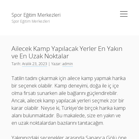
menüyü
Spor Eğitim Merkezleri
aç
Spor Eğitim Merkezleri
Yan
Ara
Menü
Liste
Ara
Ailecek Kamp Yapılacak Yerler En Yakın
Sayfa Listesi
ve En Uzak Noktalar
Şifresiz Instagram Beğeni Arttırma
Liste
Tarih:
Aralık 23, 2023
| Yazar:
admin
Tiktok Yorum Yükleme Bedava
Sayfa Listesi
Tatilin tadını çıkarmak için ailece kamp yapmak harika
Şifresiz Instagram Beğeni Arttırma
bir seçenek olabilir. Kamp deneyimi, doğa ile iç içe
olma fırsatı sunarken aile bağlarını güçlendirebilir.
Tiktok Yorum Yükleme Bedava
Ancak, ailecek kamp yapılacak yerleri seçmek zor bir
karar olabilir. Neyse ki, Türkiye'de birçok harika kamp
alanı bulunmaktadır. Bu makalede, size en yakın ve
en uzak noktalardan bazılarını tanıtacağım.
Yakınınızdaki seçenekler arasında Sapanca Gölü öne