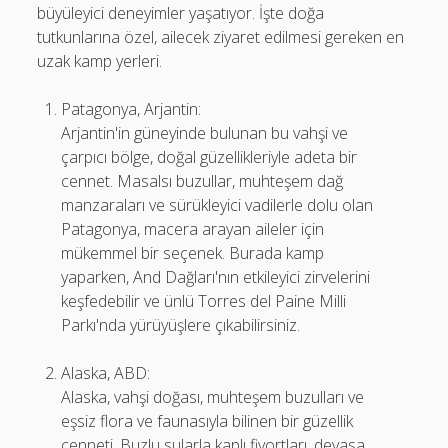
büyüleyici deneyimler yaşatıyor. İşte doğa
tutkunlarına özel, ailecek ziyaret edilmesi gereken en
uzak kamp yerleri.
Patagonya, Arjantin:
Arjantin'in güneyinde bulunan bu vahşi ve
çarpıcı bölge, doğal güzellikleriyle adeta bir
cennet. Masalsı buzullar, muhteşem dağ
manzaraları ve sürükleyici vadilerle dolu olan
Patagonya, macera arayan aileler için
mükemmel bir seçenek. Burada kamp
yaparken, And Dağları'nın etkileyici zirvelerini
keşfedebilir ve ünlü Torres del Paine Milli
Parkı'nda yürüyüşlere çıkabilirsiniz.
Alaska, ABD:
Alaska, vahşi doğası, muhteşem buzulları ve
eşsiz flora ve faunasıyla bilinen bir güzellik
cenneti. Buzlu sularla kaplı fiyortları, devasa