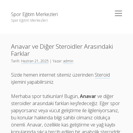
menüyü
Spor Eğitim Merkezleri
aç
Spor Eğitim Merkezleri
Yan
Ara
Menü
Liste
Ara
Anavar ve Diğer Steroidler Arasındaki
Sayfa Listesi
Farklar
Şifresiz Instagram Beğeni Arttırma
Liste
Tarih:
Haziran 21, 2025
| Yazar:
admin
Tiktok Yorum Yükleme Bedava
Sayfa Listesi
Sizde hemen internet sitemiz üzerinden
Steroid
Şifresiz Instagram Beğeni Arttırma
işlemini yapabilirsiniz.
Tiktok Yorum Yükleme Bedava
Merhaba spor tutkunları! Bugün,
Anavar
ve diğer
steroidler arasındaki farkları keşfedeceğiz. Eğer spor
yapıyorsanız veya vücut geliştirme ile ilgileniyorsanız,
bu konular hakkında bilgi sahibi olmanız oldukça
önemli. Anavar, özellikle kas geliştirme ve yağ kaybı
konularında sıkça tercih edilen bir anabolik steroiddir.