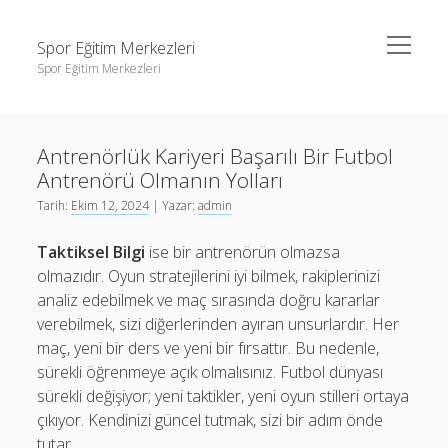
menüyü
Spor Eğitim Merkezleri
aç
Spor Eğitim Merkezleri
Yan
Ara
Menü
Liste
Ara
Antrenörlük Kariyeri Başarılı Bir Futbol
Sayfa Listesi
Antrenörü Olmanın Yolları
Şifresiz Instagram Beğeni Arttırma
Liste
Tarih:
Ekim 12, 2024
| Yazar:
admin
Tiktok Yorum Yükleme Bedava
Sayfa Listesi
Taktiksel Bilgi
ise bir antrenörün olmazsa
Şifresiz Instagram Beğeni Arttırma
olmazıdır. Oyun stratejilerini iyi bilmek, rakiplerinizi
analiz edebilmek ve maç sırasında doğru kararlar
Tiktok Yorum Yükleme Bedava
verebilmek, sizi diğerlerinden ayıran unsurlardır. Her
maç, yeni bir ders ve yeni bir fırsattır. Bu nedenle,
sürekli öğrenmeye açık olmalısınız. Futbol dünyası
sürekli değişiyor; yeni taktikler, yeni oyun stilleri ortaya
çıkıyor. Kendinizi güncel tutmak, sizi bir adım önde
tutar.