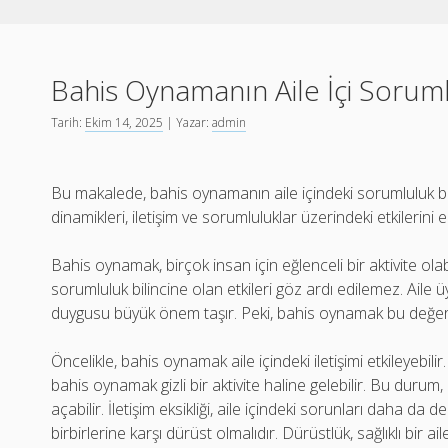
Bahis Oynamanın Aile İçi Sorumlu
Tarih:
Ekim 14, 2025
| Yazar:
admin
Bu makalede, bahis oynamanın aile içindeki sorumluluk bilin
dinamikleri, iletişim ve sorumluluklar üzerindeki etkilerini e
Bahis oynamak, birçok insan için eğlenceli bir aktivite olab
sorumluluk bilincine olan etkileri göz ardı edilemez. Aile 
duygusu büyük önem taşır. Peki, bahis oynamak bu değerler
Öncelikle, bahis oynamak aile içindeki iletişimi etkileyebilir.
bahis oynamak gizli bir aktivite haline gelebilir. Bu durum
açabilir. İletişim eksikliği, aile içindeki sorunları daha da de
birbirlerine karşı dürüst olmalıdır. Dürüstlük, sağlıklı bir a