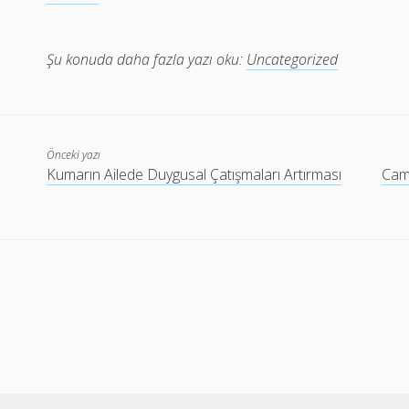
Şu konuda daha fazla yazı oku:
Uncategorized
Önceki yazı
Kumarın Ailede Duygusal Çatışmaları Artırması
Cami