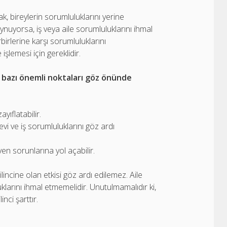
, bireylerin sorumluluklarını yerine
 oynuyorsa, iş veya aile sorumluluklarını ihmal
irbirlerine karşı sorumluluklarını
 işlemesi için gereklidir.
in bazı önemli noktaları göz önünde
yıflatabilir.
evi ve iş sorumluluklarını göz ardı
en sorunlarına yol açabilir.
incine olan etkisi göz ardı edilemez. Aile
luklarını ihmal etmemelidir. Unutulmamalıdır ki,
inci şarttır.