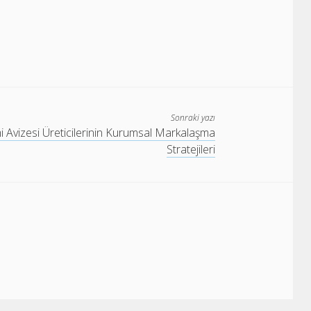
Sonraki yazı
 Avizesi Üreticilerinin Kurumsal Markalaşma
Stratejileri