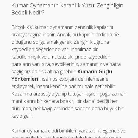
Kumar Oynamanın Karanlık Yüzü: Zenginliğin
Bedeli Nedir?
Birçok kişi, kumar oynamanın zenginlik kapılarını
aralayacağına inanır. Ancak, bu kapının ardında ne
olduğunu sorgulamak gerek. Zenginlik uğruna
kaybedilen değerler de var. İnanılmaz bir
kabullenmişlik ve umutsuzluk içinde kaybedilen
paraların yanı sıra, sevdikleriniz, zamanınız ve hatta
sağlığınız da risk altına girebilir.
Kumarın Güçlü
Yöntemleri
insan psikolojisini derinlemesine
etkileyerek, insanı kendine bağımlı hale getirebilir.
Kazanma arzusuyla yanıp tutuşan kişiler, çoğu zaman
mantıklarını bir kenara bırakır; 'bir daha' dediği her
durumda, her kayıp ardından sadece daha büyük bir
kayıp gelir.
Kumar oynamak ciddi bir ikilem yaratabilir. Eğlence ve