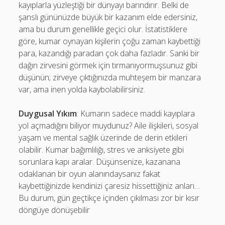
kayıplarla yüzleştiği bir dünyayı barındırır. Belki de
şanslı gününüzde büyük bir kazanım elde edersiniz,
ama bu durum genellikle geçici olur. İstatistiklere
göre, kumar oynayan kişilerin çoğu zaman kaybettiği
para, kazandığı paradan çok daha fazladır. Sanki bir
dağın zirvesini görmek için tırmanıyormuşsunuz gibi
düşünün; zirveye çıktığınızda muhteşem bir manzara
var, ama inen yolda kaybolabilirsiniz.
Duygusal Yıkım
: Kumarın sadece maddi kayıplara
yol açmadığını biliyor muydunuz? Aile ilişkileri, sosyal
yaşam ve mental sağlık üzerinde de derin etkileri
olabilir. Kumar bağımlılığı, stres ve anksiyete gibi
sorunlara kapı aralar. Düşünsenize, kazanana
odaklanan bir oyun alanındaysanız fakat
kaybettiğinizde kendinizi çaresiz hissettiğiniz anları…
Bu durum, gün geçtikçe içinden çıkılması zor bir kısır
döngüye dönüşebilir