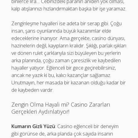
binlerce lira… Cebinizdeki paranın aniden yok olması,
kalp atışlarınızı hızlandırmaktan başka bir işe yaramaz.
Zenginleşme hayalleri ise adeta bir serap gibi. Çoğu
insan, şans oyunlarında büyük kazanımlar elde
edeceklerine inanıyor. Ama gerçekte, casino dünyası,
hazinelerin değil, kayıpların kralıdır. Şıklığı, parlak ışıkları
ve dönen rulet çarklarıyla sizi büyüleyen bu yerlerin
arka planında, çoğu zaman çaresizlik ve kaybedilen
hayaller yatıyor. Eğlenceli bir gece geçirebilirsiniz,
ancak ne yazık ki bu, kalıcı kazançlar sağlamaz.
Unutmayın, her masada bir kazanan olduğu kadar bir
de kaybeden vardır.
Zengin Olma Hayali mi? Casino Zararları
Gerçekleri Aydınlatıyor!
Kumarın Gizli Yüzü
: Casino eğlenceli bir deneyim
gibi görünse de, arka planda çok sayıda insanın