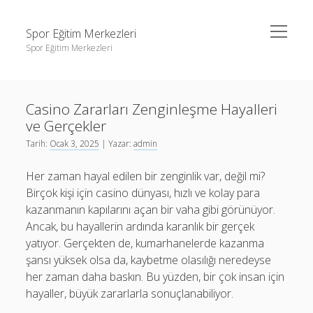
menüyü
Spor Eğitim Merkezleri
aç
Spor Eğitim Merkezleri
Yan
Ara
Menü
Liste
Ara
Casino Zararları Zenginleşme Hayalleri
Sayfa Listesi
ve Gerçekler
Şifresiz Instagram Beğeni Arttırma
Liste
Tarih:
Ocak 3, 2025
| Yazar:
admin
Tiktok Yorum Yükleme Bedava
Sayfa Listesi
Her zaman hayal edilen bir zenginlik var, değil mi?
Şifresiz Instagram Beğeni Arttırma
Birçok kişi için casino dünyası, hızlı ve kolay para
kazanmanın kapılarını açan bir vaha gibi görünüyor.
Tiktok Yorum Yükleme Bedava
Ancak, bu hayallerin ardında karanlık bir gerçek
yatıyor. Gerçekten de, kumarhanelerde kazanma
şansı yüksek olsa da, kaybetme olasılığı neredeyse
her zaman daha baskın. Bu yüzden, bir çok insan için
hayaller, büyük zararlarla sonuçlanabiliyor.