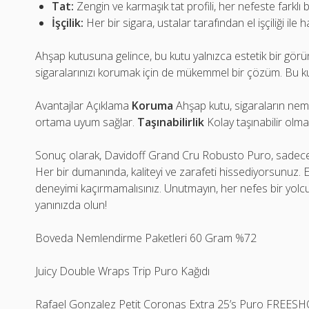
Tat:
Zengin ve karmaşık tat profili, her nefeste farklı 
İşçilik:
Her bir sigara, ustalar tarafından el işçiliği ile h
Ahşap kutusuna gelince, bu kutu yalnızca estetik bir g
sigaralarınızı korumak için de mükemmel bir çözüm. Bu kutu
Avantajlar Açıklama
Koruma
Ahşap kutu, sigaraların nem
ortama uyum sağlar.
Taşınabilirlik
Kolay taşınabilir olmas
Sonuç olarak, Davidoff Grand Cru Robusto Puro, sadece bir
Her bir dumanında, kaliteyi ve zarafeti hissediyorsunuz. E
deneyimi kaçırmamalısınız. Unutmayın, her nefes bir yolcu
yanınızda olun!
Boveda Nemlendirme Paketleri 60 Gram %72
Juicy Double Wraps Trip Puro Kağıdı
Rafael Gonzalez Petit Coronas Extra 25’s Puro FREES