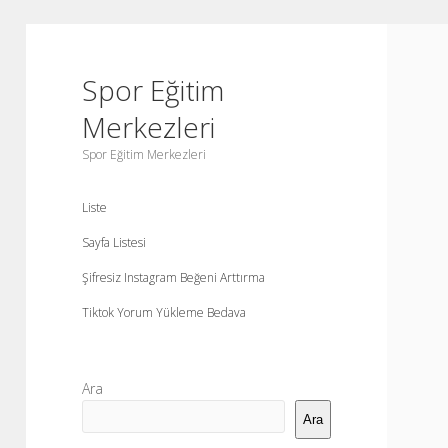
Spor Eğitim
Merkezleri
Spor Eğitim Merkezleri
Liste
Sayfa Listesi
Şifresiz Instagram Beğeni Arttırma
Tiktok Yorum Yükleme Bedava
Yan
Ara
Menü
Ara