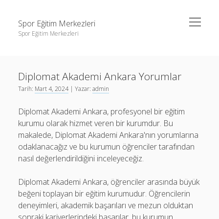
menüyü
Spor Eğitim Merkezleri
aç
Spor Eğitim Merkezleri
Yan
Ara
Menü
Liste
Ara
Diplomat Akademi Ankara Yorumlar
Sayfa Listesi
Tarih:
Mart 4, 2024
| Yazar:
admin
Şifresiz Instagram Beğeni Arttırma
Liste
Diplomat Akademi Ankara, profesyonel bir eğitim
Tiktok Yorum Yükleme Bedava
Sayfa Listesi
kurumu olarak hizmet veren bir kurumdur. Bu
Şifresiz Instagram Beğeni Arttırma
makalede, Diplomat Akademi Ankara'nın yorumlarına
odaklanacağız ve bu kurumun öğrenciler tarafından
Tiktok Yorum Yükleme Bedava
nasıl değerlendirildiğini inceleyeceğiz.
Diplomat Akademi Ankara, öğrenciler arasında büyük
beğeni toplayan bir eğitim kurumudur. Öğrencilerin
deneyimleri, akademik başarıları ve mezun olduktan
sonraki kariyerlerindeki başarılar, bu kurumun