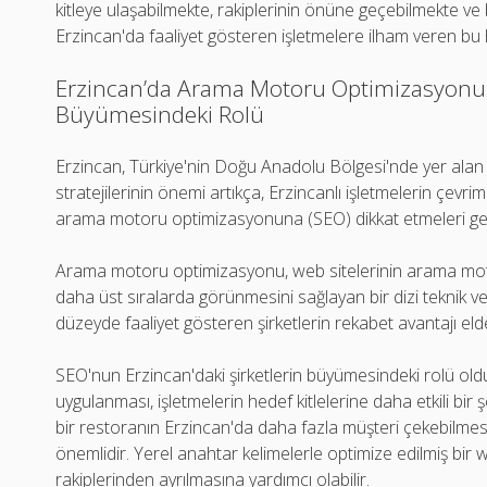
kitleye ulaşabilmekte, rakiplerinin önüne geçebilmekte ve b
Erzincan'da faaliyet gösteren işletmelere ilham veren bu 
Erzincan’da Arama Motoru Optimizasyonun
Büyümesindeki Rolü
Erzincan, Türkiye'nin Doğu Anadolu Bölgesi'nde yer alan 
stratejilerinin önemi artıkça, Erzincanlı işletmelerin çevrim
arama motoru optimizasyonuna (SEO) dikkat etmeleri ge
Arama motoru optimizasyonu, web sitelerinin arama moto
daha üst sıralarda görünmesini sağlayan bir dizi teknik ve
düzeyde faaliyet gösteren şirketlerin rekabet avantajı el
SEO'nun Erzincan'daki şirketlerin büyümesindeki rolü oldu
uygulanması, işletmelerin hedef kitlelerine daha etkili bir 
bir restoranın Erzincan'da daha fazla müşteri çekebilmesi 
önemlidir. Yerel anahtar kelimelerle optimize edilmiş bir w
rakiplerinden ayrılmasına yardımcı olabilir.