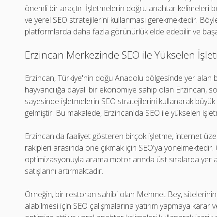
önemli bir araçtır. İşletmelerin doğru anahtar kelimeleri be
ve yerel SEO stratejilerini kullanması gerekmektedir. Böylel
platformlarda daha fazla görünürlük elde edebilir ve başarı
Erzincan Merkezinde SEO ile Yükselen İşlet
Erzincan, Türkiye'nin doğu Anadolu bölgesinde yer alan bi
hayvancılığa dayalı bir ekonomiye sahip olan Erzincan, son
sayesinde işletmelerin SEO stratejilerini kullanarak büyük 
gelmiştir. Bu makalede, Erzincan'da SEO ile yükselen işle
Erzincan'da faaliyet gösteren birçok işletme, internet üz
rakipleri arasında öne çıkmak için SEO'ya yönelmektedir. Ö
optimizasyonuyla arama motorlarında üst sıralarda yer al
satışlarını artırmaktadır.
Örneğin, bir restoran sahibi olan Mehmet Bey, sitelerini
alabilmesi için SEO çalışmalarına yatırım yapmaya karar v