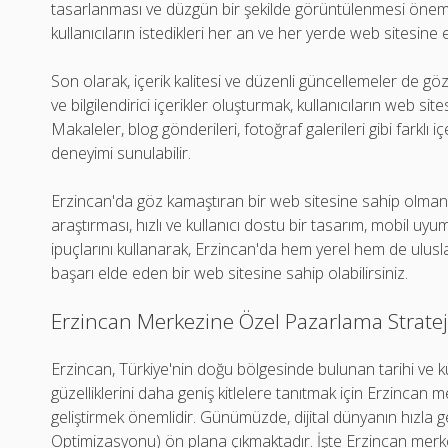
tasarlanması ve düzgün bir şekilde görüntülenmesi öneml
kullanıcıların istedikleri her an ve her yerde web sitesine e
Son olarak, içerik kalitesi ve düzenli güncellemeler de göz ar
ve bilgilendirici içerikler oluşturmak, kullanıcıların web sit
Makaleler, blog gönderileri, fotoğraf galerileri gibi farklı i
deneyimi sunulabilir.
Erzincan'da göz kamaştıran bir web sitesine sahip olman
araştırması, hızlı ve kullanıcı dostu bir tasarım, mobil uyum
ipuçlarını kullanarak, Erzincan'da hem yerel hem de ulusl
başarı elde eden bir web sitesine sahip olabilirsiniz.
Erzincan Merkezine Özel Pazarlama Stratej
Erzincan, Türkiye'nin doğu bölgesinde bulunan tarihi ve kült
güzelliklerini daha geniş kitlelere tanıtmak için Erzincan m
geliştirmek önemlidir. Günümüzde, dijital dünyanın hızla 
Optimizasyonu) ön plana çıkmaktadır. İşte Erzincan merkez