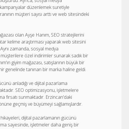
 oluşturdu. Ayrıca, sosyal medya
ik kampanyalar düzenlemek suretiyle
anının müşteri sayısı arttı ve web sitesindeki
ağazası olan Ayşe Hanım, SEO stratejilerini
ahtar kelime araştırması yaparak web sitesini
rdu. Aynı zamanda, sosyal medya
 müşterilere özel indirimler sunarak sadık bir
m'ın giyim mağazası, satışlarının büyük bir
ir genelinde tanınan bir marka haline geldi.
ücünü anladığı ve dijital pazarlama
ıtmaktadır. SEO optimizasyonu, işletmelere
ama fırsatı sunmaktadır. Erzincan'daki
n önüne geçmiş ve büyümeyi sağlamışlardır.
hikayeleri, dijital pazarlamanın gücünü
rma sayesinde, işletmeler daha geniş bir