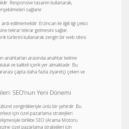
idir. Responsive tasarım kullanarak,
rişebilmeleri sağlanır.
dı edilmemelidir. Erzincan ile ilgili ilgi çekici
esine tekrar tekrar gelmesini sağlar.
çerik türlerini kullanarak zengin bir web sitesi
ın anahtarları arasında anahtar kelime
luluk ve kaliteli içerik yer almaktadır. Bu
ararası çapta daha fazla ziyaretçi çeken ve
ileri: SEO’nun Yeni Dönemi
ürel zenginlikleriyle ünlü bir şehirdir. Bu
erkezi için özel pazarlama stratejileri
gelişmesiyle birlikte SEO (Arama Motoru
ine özel pazarlama stratejileri için