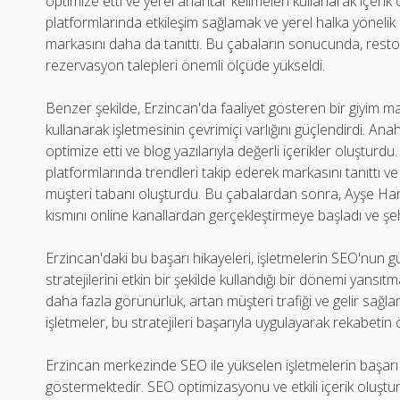
optimize etti ve yerel anahtar kelimeleri kullanarak içerik
platformlarında etkileşim sağlamak ve yerel halka yönel
markasını daha da tanıttı. Bu çabaların sonucunda, restor
rezervasyon talepleri önemli ölçüde yükseldi.
Benzer şekilde, Erzincan'da faaliyet gösteren bir giyim m
kullanarak işletmesinin çevrimiçi varlığını güçlendirdi. An
optimize etti ve blog yazılarıyla değerli içerikler oluştu
platformlarında trendleri takip ederek markasını tanıttı ve
müşteri tabanı oluşturdu. Bu çabalardan sonra, Ayşe Hanı
kısmını online kanallardan gerçekleştirmeye başladı ve şeh
Erzincan'daki bu başarı hikayeleri, işletmelerin SEO'nun g
stratejilerini etkin bir şekilde kullandığı bir dönemi yans
daha fazla görünürlük, artan müşteri trafiği ve gelir sağl
işletmeler, bu stratejileri başarıyla uygulayarak rekabeti
Erzincan merkezinde SEO ile yükselen işletmelerin başarı 
göstermektedir. SEO optimizasyonu ve etkili içerik oluştu