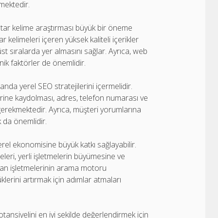
mektedir.
r kelime araştırması büyük bir öneme
 kelimeleri içeren yüksek kaliteli içerikler
t sıralarda yer almasını sağlar. Ayrıca, web
knik faktörler de önemlidir.
 yerel SEO stratejilerini içermelidir.
erine kaydolması, adres, telefon numarası ve
ı gerekmektedir. Ayrıca, müşteri yorumlarına
 da önemlidir.
l ekonomisine büyük katkı sağlayabilir.
eleri, yerli işletmelerin büyümesine ve
ncan işletmelerinin arama motoru
lerini artırmak için adımlar atmaları
nsiyelini en iyi şekilde değerlendirmek için