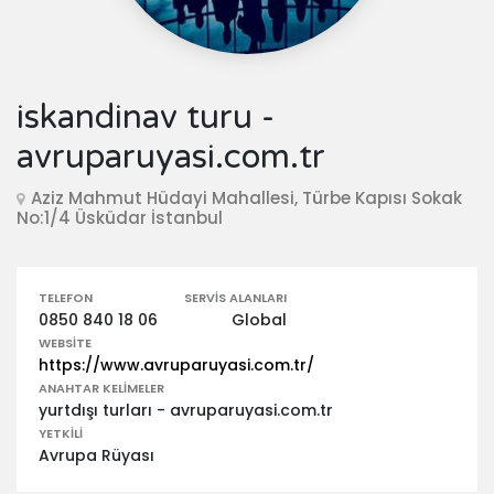
iskandinav turu -
avruparuyasi.com.tr
Aziz Mahmut Hüdayi Mahallesi, Türbe Kapısı Sokak
No:1/4 Üsküdar İstanbul
TELEFON
SERVIS ALANLARI
0850 840 18 06
Global
WEBSITE
https://www.avruparuyasi.com.tr/
ANAHTAR KELIMELER
yurtdışı turları - avruparuyasi.com.tr
YETKILI
Avrupa Rüyası