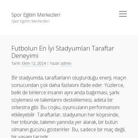
menüyü
Spor Eğitim Merkezleri
aç
Spor Eğitim Merkezleri
Yan
Ara
Menü
Liste
Ara
Futbolun En İyi Stadyumları Taraftar
Sayfa Listesi
Deneyimi
Şifresiz Instagram Beğeni Arttırma
Liste
Tarih:
Ekim 12, 2024
| Yazar:
admin
Tiktok Yorum Yükleme Bedava
Sayfa Listesi
Bir stadyumda, taraftarların oluşturduğu enerji, maçın
Şifresiz Instagram Beğeni Arttırma
sonucundan çok daha fazlasını ifade eder. Yüzlerce,
belki de binlerce insanın aynı anda bağırması, şarkı
Tiktok Yorum Yükleme Bedava
söylemesi ve takımlarını desteklemesi, adeta bir
orkestra gibi. Bu coşku, oyuncuların performansını
etkileyebilir. Taraftarlar, stadyumun her köşesinde,
her tribünde, takımın yanında yer alarak, bir bütün
olmanın gücünü gösterirler. Bu, sadece bir maç değil,
bir yaşam tarzıdır.