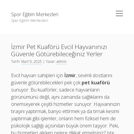
menüyü
Spor Eğitim Merkezleri
aç
Spor Eğitim Merkezleri
Yan
Ara
Menü
Liste
Ara
İzmir Pet Kuaförü Evcil Hayvanınızı
Sayfa Listesi
Güvenle Götürebileceğiniz Yerler
Şifresiz Instagram Beğeni Arttırma
Liste
Tarih:
Mart 9, 2025
| Yazar:
admin
Tiktok Yorum Yükleme Bedava
Sayfa Listesi
Evcil hayvan sahipleri için
İzmir
, sevimli dostlarını
Şifresiz Instagram Beğeni Arttırma
güvenle götürebilecekleri pek çok
pet kuaförü
sunuyor. Bu kuaförler, sadece hayvanların
Tiktok Yorum Yükleme Bedava
görünümünü değil, aynı zamanda sağlıklarını da
önemseyerek çeşitli hizmetler sunuyor. Hayvanınızın
tıraşını yaptırmak, banyo ettirmek ya da tırnak kesimi
yaptırmak gibi işlemler, onların hem fiziksel hem de
psikolojik sağlığı açısından büyük önem taşıyor. Peki,
bu hizmetleri alırken nelere dikkat etmelisiniz? İşte