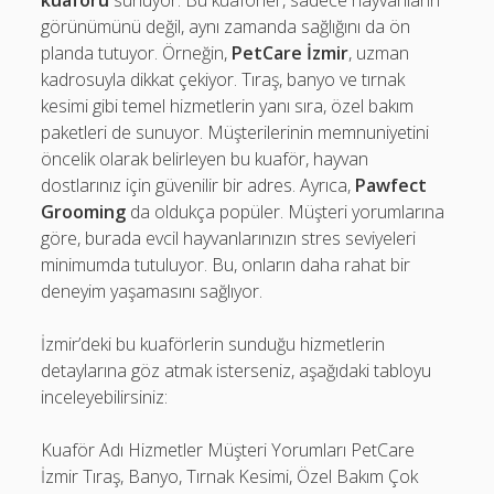
kuaförü
sunuyor. Bu kuaförler, sadece hayvanların
görünümünü değil, aynı zamanda sağlığını da ön
planda tutuyor. Örneğin,
PetCare İzmir
, uzman
kadrosuyla dikkat çekiyor. Tıraş, banyo ve tırnak
kesimi gibi temel hizmetlerin yanı sıra, özel bakım
paketleri de sunuyor. Müşterilerinin memnuniyetini
öncelik olarak belirleyen bu kuaför, hayvan
dostlarınız için güvenilir bir adres. Ayrıca,
Pawfect
Grooming
da oldukça popüler. Müşteri yorumlarına
göre, burada evcil hayvanlarınızın stres seviyeleri
minimumda tutuluyor. Bu, onların daha rahat bir
deneyim yaşamasını sağlıyor.
İzmir’deki bu kuaförlerin sunduğu hizmetlerin
detaylarına göz atmak isterseniz, aşağıdaki tabloyu
inceleyebilirsiniz:
Kuaför Adı Hizmetler Müşteri Yorumları PetCare
İzmir Tıraş, Banyo, Tırnak Kesimi, Özel Bakım Çok