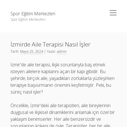
menüyü
Spor Eğitim Merkezleri
aç
Spor Eğitim Merkezleri
Yan
Ara
Menü
Liste
Ara
İzmirde Aile Terapisi Nasıl İşler
Sayfa Listesi
Tarih:
Mayıs 25, 2024
| Yazar:
admin
Şifresiz Instagram Beğeni Arttırma
Liste
İzmir'de aile terapisi, ilişki sorunlarıyla baş etmek
Tiktok Yorum Yükleme Bedava
Sayfa Listesi
isteyen ailelere kapılarını açan bir kapı gibidir. Bu
Şifresiz Instagram Beğeni Arttırma
şehirde, birçok aile, yaşadıkları zorluklarla yüzleşirken
terapiye başvurmanın önemini keşfetmiştir. Peki, bu
Tiktok Yorum Yükleme Bedava
süreç nasıl işler?
Öncelikle, İzmir'deki aile terapistleri, aile bireylerinin
duygusal ve ilişkisel dinamiklerini anlamak için özel bir
yaklaşım benimserler. Her aile benzersizdir ve
sorunlarının kökeni de öyle. Terapistler, her bir aile