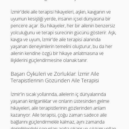
İzmir'deki aile terapisi hikayeleri, aşkın, kavganın ve
uyumun kesiştiği yerde, insanın içsel dünyasına bir
pencere açar. Bu hikayeler, her bir ailenin benzersiz
yolculuğunu ve terapi sürecinin gücünü gösterir. Aşk,
kavga ve uyum, İzmir'de aile terapisi alanında
yaşanan deneyimlerin temelini oluşturur, bu da her
ailenin kendine özgü bir hikaye anlatmasına ve
ilişkilerini güçlendirmesine olanak tanır.
Başarı Öyküleri ve Zorluklar: İzmir Aile
Terapistlerinin Gözünden Aile Terapisi
İzmir'in sıcak yollarında, ailelerin iç dünyalarında
yaşanan kırılganlıklar ve onların üstesinden gelme
hikayeleri, aile terapistlerinin gözlerinden anlam
kazanıyor. Aile terapisi, çoğu zaman sadece aile
bağlarını güçlendirmekle kalmaz, aynı zamanda
derinliklerdeki sorunları açığa çıkarır ve çözüm yolları