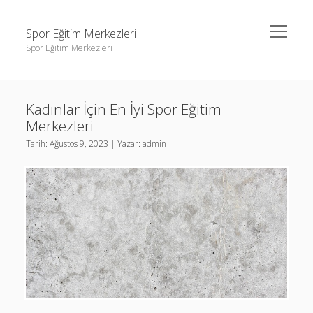
menüyü
Spor Eğitim Merkezleri
aç
Spor Eğitim Merkezleri
Yan
Ara
Menü
Liste
Ara
Kadınlar İçin En İyi Spor Eğitim
Sayfa Listesi
Merkezleri
Şifresiz Instagram Beğeni Arttırma
Liste
Tarih:
Ağustos 9, 2023
| Yazar:
admin
Tiktok Yorum Yükleme Bedava
Sayfa Listesi
Şifresiz Instagram Beğeni Arttırma
Tiktok Yorum Yükleme Bedava