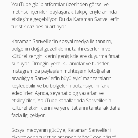
YouTube gibi platformlar üzerinden görsel ve
metinsel içerikleri paylaşarak, takipçileriyle anında
etkileşime geçebiliyor. Bu da Karaman Sarıveliler'in
turistik cazibesini artırıyor.
Karaman Sarıveliler'in sosyal medya ile tanıtımı,
bölgenin doğal güzelliklerini, tarihi eserlerini ve
kültürel zenginliklerini geniş kitlelere duyurma fırsatı
sunuyor. Örneğin, yerel kullanıcılar ve turistler,
Instagram'da paylaşılan muhteşem fotoğraflar
aracılığıyla Sarıveliler'in büyüleyici manzaralarını
keşfedebilir ve bu bölgelerin potansiyelini fark
edebilirler. Ayrıca, seyahat blog yazarları ve
etkileyicileri, YouTube kanallarında Sarıveliler'in
kültürel etkinliklerini ve yerel tatlarını tanıtarak daha
fazla ilgi çekiyor.
Sosyal medyanın gücüyle, Karaman Sarıveliler'i
ziyaret eden turistler arasında “sözcükten ağıza”