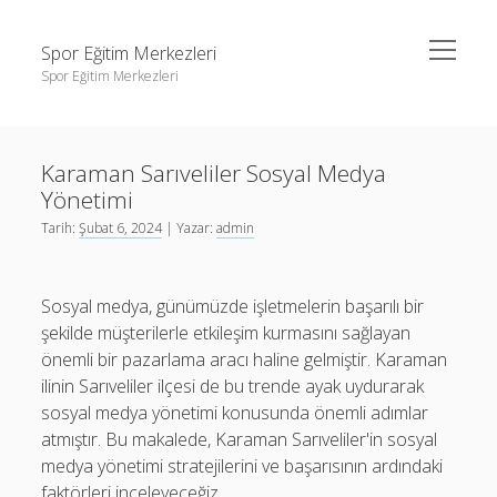
menüyü
Spor Eğitim Merkezleri
aç
Spor Eğitim Merkezleri
Yan
Ara
Menü
Liste
Ara
Karaman Sarıveliler Sosyal Medya
Sayfa Listesi
Yönetimi
Şifresiz Instagram Beğeni Arttırma
Liste
Tarih:
Şubat 6, 2024
| Yazar:
admin
Tiktok Yorum Yükleme Bedava
Sayfa Listesi
Şifresiz Instagram Beğeni Arttırma
Sosyal medya, günümüzde işletmelerin başarılı bir
şekilde müşterilerle etkileşim kurmasını sağlayan
Tiktok Yorum Yükleme Bedava
önemli bir pazarlama aracı haline gelmiştir. Karaman
ilinin Sarıveliler ilçesi de bu trende ayak uydurarak
sosyal medya yönetimi konusunda önemli adımlar
atmıştır. Bu makalede, Karaman Sarıveliler'in sosyal
medya yönetimi stratejilerini ve başarısının ardındaki
faktörleri inceleyeceğiz.