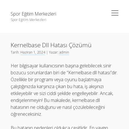
menüyü
Spor Eğitim Merkezleri
aç
Spor Eğitim Merkezleri
Yan
Ara
Menü
Liste
Ara
Kernelbase Dll Hatası Çözümü
Sayfa Listesi
Tarih:
Haziran 1, 2024
| Yazar:
admin
Şifresiz Instagram Beğeni Arttırma
Liste
Her bilgisayar kullanıcısının başına gelebilecek sinir
Tiktok Yorum Yükleme Bedava
Sayfa Listesi
bozucu sorunlardan biri de “Kernelbase.dll hatası”dır.
Şifresiz Instagram Beğeni Arttırma
Özellikle bir programı veya oyunu başlatmaya
çalıştığınızda karşınıza çıkan bu hata, iş akışınızı
Tiktok Yorum Yükleme Bedava
etkileyebilir ve sizi ciddi şekilde engelleyebilir. Ancak,
endişelenmeyin! Bu makalede, kernelbase.dll
hatasının ne olduğunu ve nasıl çözülebileceğini
öğreneceksiniz.
Bu hatanın nedenleri oldukça çeşitlidir. En yaygın