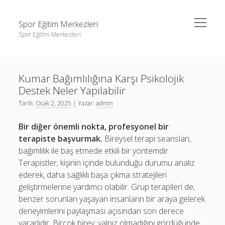
menüyü
Spor Eğitim Merkezleri
aç
Spor Eğitim Merkezleri
Yan
Ara
Menü
Liste
Ara
Kumar Bağımlılığına Karşı Psikolojik
Sayfa Listesi
Destek Neler Yapılabilir
Şifresiz Instagram Beğeni Arttırma
Liste
Tarih:
Ocak 2, 2025
| Yazar:
admin
Tiktok Yorum Yükleme Bedava
Sayfa Listesi
Bir diğer önemli nokta, profesyonel bir
Şifresiz Instagram Beğeni Arttırma
terapiste başvurmak.
Bireysel terapi seansları,
bağımlılık ile baş etmede etkili bir yöntemdir.
Tiktok Yorum Yükleme Bedava
Terapistler, kişinin içinde bulunduğu durumu analiz
ederek, daha sağlıklı başa çıkma stratejileri
geliştirmelerine yardımcı olabilir. Grup terapileri de,
benzer sorunları yaşayan insanların bir araya gelerek
deneyimlerini paylaşması açısından son derece
yararlıdır. Birçok birey, yalnız olmadığını gördüğünde