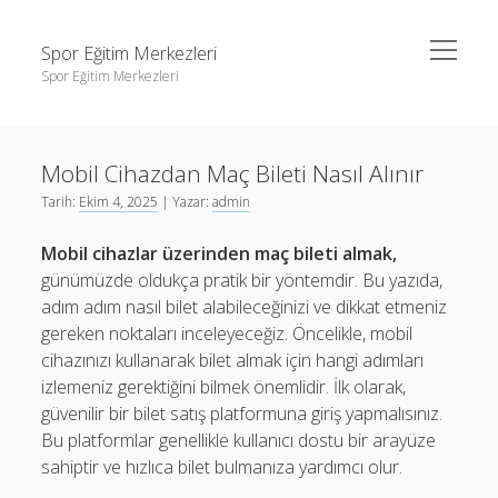
menüyü
Spor Eğitim Merkezleri
aç
Spor Eğitim Merkezleri
Yan
Ara
Menü
Liste
Ara
Mobil Cihazdan Maç Bileti Nasıl Alınır
Sayfa Listesi
Tarih:
Ekim 4, 2025
| Yazar:
admin
Şifresiz Instagram Beğeni Arttırma
Liste
Mobil cihazlar üzerinden maç bileti almak,
Tiktok Yorum Yükleme Bedava
Sayfa Listesi
günümüzde oldukça pratik bir yöntemdir. Bu yazıda,
Şifresiz Instagram Beğeni Arttırma
adım adım nasıl bilet alabileceğinizi ve dikkat etmeniz
gereken noktaları inceleyeceğiz. Öncelikle, mobil
Tiktok Yorum Yükleme Bedava
cihazınızı kullanarak bilet almak için hangi adımları
izlemeniz gerektiğini bilmek önemlidir. İlk olarak,
güvenilir bir bilet satış platformuna giriş yapmalısınız.
Bu platformlar genellikle kullanıcı dostu bir arayüze
sahiptir ve hızlıca bilet bulmanıza yardımcı olur.