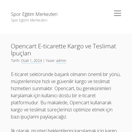
menüyü
Spor Eğitim Merkezleri
aç
Spor Eğitim Merkezleri
Yan
Ara
Menü
Liste
Ara
Opencart E-ticarette Kargo ve Teslimat
Sayfa Listesi
İpuçları
Şifresiz Instagram Beğeni Arttırma
Liste
Tarih:
Ocak 1, 2024
| Yazar:
admin
Tiktok Yorum Yükleme Bedava
Sayfa Listesi
E-ticaret sektöründe başarılı olmanın önemli bir yönü,
Şifresiz Instagram Beğeni Arttırma
müşterilerinize hızlı ve güvenilir kargo ve teslimat
hizmetleri sunmaktır. Opencart, bu gereksinimleri
Tiktok Yorum Yükleme Bedava
karşılamak için kullanıcı dostu bir e-ticaret
platformudur. Bu makalede, Opencart kullanarak
kargo ve teslimat süreçlerinizi optimize etmek için
bazı ipuçlarını paylaşacağız.
İlk olarak, müşteri beklentilerini karşılamak için kargo