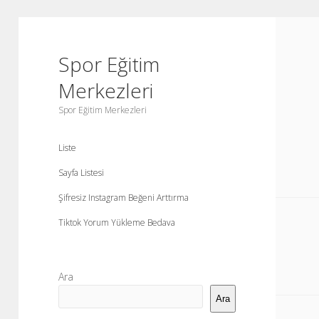
Spor Eğitim
Merkezleri
Spor Eğitim Merkezleri
Liste
Sayfa Listesi
Şifresiz Instagram Beğeni Arttırma
Tiktok Yorum Yükleme Bedava
Yan
Ara
Menü
Ara