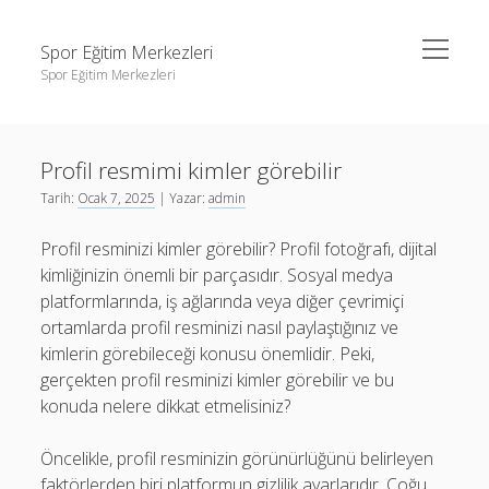
menüyü
Spor Eğitim Merkezleri
aç
Spor Eğitim Merkezleri
Yan
Ara
Menü
Liste
Ara
Profil resmimi kimler görebilir
Sayfa Listesi
Tarih:
Ocak 7, 2025
| Yazar:
admin
Şifresiz Instagram Beğeni Arttırma
Liste
Profil resminizi kimler görebilir? Profil fotoğrafı, dijital
Tiktok Yorum Yükleme Bedava
Sayfa Listesi
kimliğinizin önemli bir parçasıdır. Sosyal medya
Şifresiz Instagram Beğeni Arttırma
platformlarında, iş ağlarında veya diğer çevrimiçi
ortamlarda profil resminizi nasıl paylaştığınız ve
Tiktok Yorum Yükleme Bedava
kimlerin görebileceği konusu önemlidir. Peki,
gerçekten profil resminizi kimler görebilir ve bu
konuda nelere dikkat etmelisiniz?
Öncelikle, profil resminizin görünürlüğünü belirleyen
faktörlerden biri platformun gizlilik ayarlarıdır. Çoğu