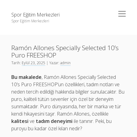
menüyü
Spor Eğitim Merkezleri
aç
Spor Eğitim Merkezleri
Yan
Ara
Menü
Liste
Ara
Ramón Allones Specially Selected 10’s
Sayfa Listesi
Puro FREESHOP
Şifresiz Instagram Beğeni Arttırma
Liste
Tarih:
Eylül 23, 2025
| Yazar:
admin
Tiktok Yorum Yükleme Bedava
Sayfa Listesi
Bu makalede
, Ramón Allones Specially Selected
Şifresiz Instagram Beğeni Arttırma
10’s Puro FREESHOP’un özellikleri, tadım notları ve
neden tercih edildiği hakkında bilgiler sunulacaktır. Bu
Tiktok Yorum Yükleme Bedava
puro, kaliteli tütün sevenler için özel bir deneyim
sunmaktadır. Puro dünyasında, her bir marka ve tür
kendi hikayesini taşır. Ramón Allones, özellikle
kalitesi
ve
tadım deneyimi
ile tanınır. Peki, bu
puroyu bu kadar özel kılan nedir?