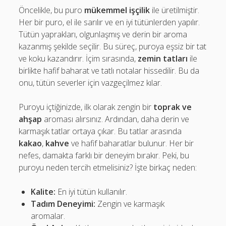
Öncelikle, bu puro
mükemmel işçilik
ile üretilmiştir.
Her bir puro, el ile sarılır ve en iyi tütünlerden yapılır.
Tütün yaprakları, olgunlaşmış ve derin bir aroma
kazanmış şekilde seçilir. Bu süreç, puroya eşsiz bir tat
ve koku kazandırır. İçim sırasında,
zemin tatları
ile
birlikte hafif baharat ve tatlı notalar hissedilir. Bu da
onu, tütün severler için vazgeçilmez kılar.
Puroyu içtiğinizde, ilk olarak zengin bir
toprak ve
ahşap
aroması alırsınız. Ardından, daha derin ve
karmaşık tatlar ortaya çıkar. Bu tatlar arasında
kakao
,
kahve
ve hafif baharatlar bulunur. Her bir
nefes, damakta farklı bir deneyim bırakır. Peki, bu
puroyu neden tercih etmelisiniz? İşte birkaç neden:
Kalite:
En iyi tütün kullanılır.
Tadım Deneyimi:
Zengin ve karmaşık
aromalar.