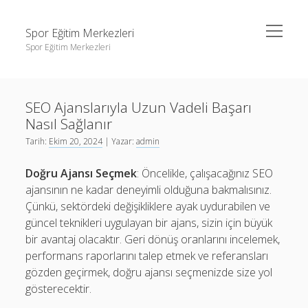
menüyü
Spor Eğitim Merkezleri
aç
Spor Eğitim Merkezleri
Yan
Ara
Menü
Liste
Ara
SEO Ajanslarıyla Uzun Vadeli Başarı
Sayfa Listesi
Nasıl Sağlanır
Şifresiz Instagram Beğeni Arttırma
Liste
Tarih:
Ekim 20, 2024
| Yazar:
admin
Tiktok Yorum Yükleme Bedava
Sayfa Listesi
Doğru Ajansı Seçmek
: Öncelikle, çalışacağınız SEO
Şifresiz Instagram Beğeni Arttırma
ajansının ne kadar deneyimli olduğuna bakmalısınız.
Çünkü, sektördeki değişikliklere ayak uydurabilen ve
Tiktok Yorum Yükleme Bedava
güncel teknikleri uygulayan bir ajans, sizin için büyük
bir avantaj olacaktır. Geri dönüş oranlarını incelemek,
performans raporlarını talep etmek ve referansları
gözden geçirmek, doğru ajansı seçmenizde size yol
gösterecektir.