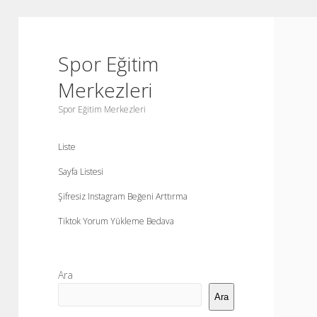
Spor Eğitim
Merkezleri
Spor Eğitim Merkezleri
Liste
Sayfa Listesi
Şifresiz Instagram Beğeni Arttırma
Tiktok Yorum Yükleme Bedava
Yan
Ara
Menü
Ara