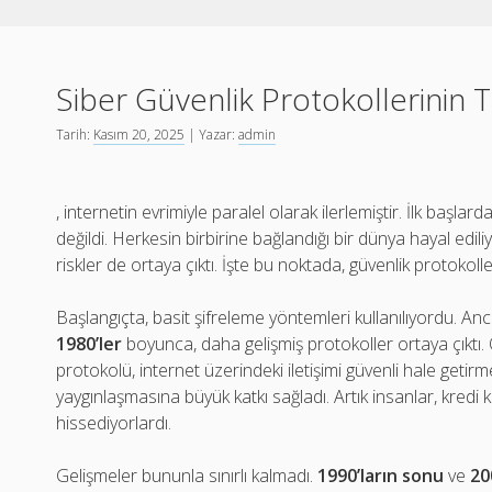
Siber Güvenlik Protokollerinin T
Tarih:
Kasım 20, 2025
| Yazar:
admin
, internetin evrimiyle paralel olarak ilerlemiştir. İlk başla
değildi. Herkesin birbirine bağlandığı bir dünya hayal edil
riskler de ortaya çıktı. İşte bu noktada, güvenlik protokolle
Başlangıçta, basit şifreleme yöntemleri kullanılıyordu. An
1980’ler
boyunca, daha gelişmiş protokoller ortaya çıktı.
protokolü, internet üzerindeki iletişimi güvenli hale getirme
yaygınlaşmasına büyük katkı sağladı. Artık insanlar, kredi k
hissediyorlardı.
Gelişmeler bununla sınırlı kalmadı.
1990’ların sonu
ve
20