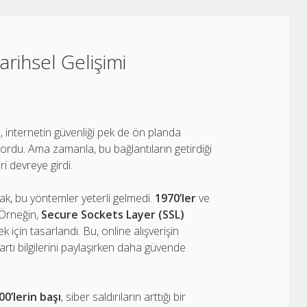
arihsel Gelişimi
rda, internetin güvenliği pek de ön planda
iyordu. Ama zamanla, bu bağlantıların getirdiği
ri devreye girdi.
cak, bu yöntemler yeterli gelmedi.
1970’ler
ve
 Örneğin,
Secure Sockets Layer (SSL)
k için tasarlandı. Bu, online alışverişin
artı bilgilerini paylaşırken daha güvende
00’lerin başı
, siber saldırıların arttığı bir