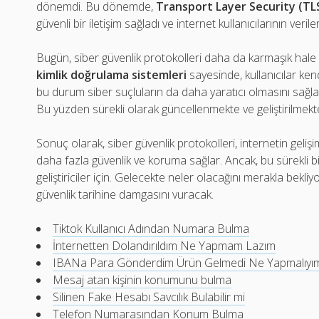
dönemdi. Bu dönemde,
Transport Layer Security (TL
güvenli bir iletişim sağladı ve internet kullanıcılarının ve
Bugün, siber güvenlik protokolleri daha da karmaşık hale 
kimlik doğrulama sistemleri
sayesinde, kullanıcılar ken
bu durum siber suçluların da daha yaratıcı olmasını sağlad
Bu yüzden sürekli olarak güncellenmekte ve geliştirilmekt
Sonuç olarak, siber güvenlik protokolleri, internetin gelişim
daha fazla güvenlik ve koruma sağlar. Ancak, bu sürekli 
geliştiriciler için. Gelecekte neler olacağını merakla bekliyo
güvenlik tarihine damgasını vuracak.
Tiktok Kullanıcı Adından Numara Bulma
İnternetten Dolandırıldım Ne Yapmam Lazım
IBANa Para Gönderdim Ürün Gelmedi Ne Yapmalıyı
Mesaj atan kişinin konumunu bulma
Silinen Fake Hesabı Savcılık Bulabilir mi
Telefon Numarasından Konum Bulma