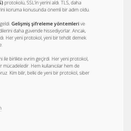
S)
protokolü, SSL’in yerini aldı. TLS, daha
rilerini koruma konusunda önemli bir adım oldu.
geldi.
Gelişmiş şifreleme yöntemleri
ve
dilerini daha güvende hissediyorlar. Ancak,
ı. Her yeni protokol, yeni bir tehdit demek.
e.
i ile birlikte evrim geçirdi. Her yeni protokol,
bir mücadeledir. Hem kullanıcılar hem de
ruz. Kim bilir, belki de yeni bir protokol, siber
m