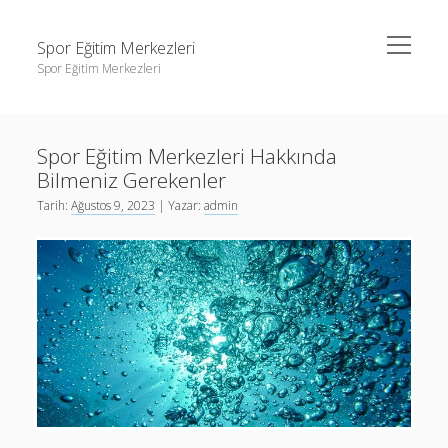
menüyü
Spor Eğitim Merkezleri
aç
Spor Eğitim Merkezleri
Yan
Ara
Menü
Liste
Ara
Spor Eğitim Merkezleri Hakkında
Sayfa Listesi
Bilmeniz Gerekenler
Şifresiz Instagram Beğeni Arttırma
Liste
Tarih:
Ağustos 9, 2023
| Yazar:
admin
Tiktok Yorum Yükleme Bedava
Sayfa Listesi
Şifresiz Instagram Beğeni Arttırma
Tiktok Yorum Yükleme Bedava