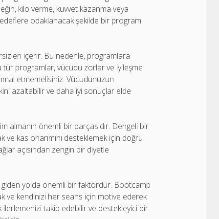
neğin, kilo verme, kuvvet kazanma veya
u hedeflere odaklanacak şekilde bir program
izleri içerir. Bu nedenle, programlara
u tür programlar, vücudu zorlar ve iyileşme
 ihmal etmemelisiniz. Vücudunuzun
ni azaltabilir ve daha iyi sonuçlar elde
lmanın önemli bir parçasıdır. Dengeli bir
ak ve kas onarımını desteklemek için doğru
yağlar açısından zengin bir diyetle
giden yolda önemli bir faktördür. Bootcamp
ak ve kendinizi her seans için motive ederek
 ilerlemenizi takip edebilir ve destekleyici bir