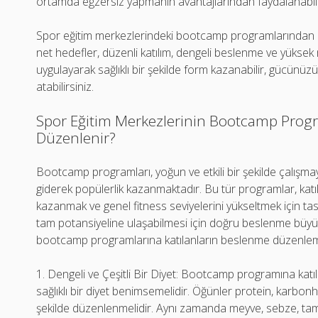
ortamda egzersiz yapmanın avantajlarından faydalanabilir
Spor eğitim merkezlerindeki bootcamp programlarından en
net hedefler, düzenli katılım, dengeli beslenme ve yüksek 
uygulayarak sağlıklı bir şekilde form kazanabilir, gücünüzü
atabilirsiniz.
Spor Eğitim Merkezlerinin Bootcamp Prog
Düzenlenir?
Bootcamp programları, yoğun ve etkili bir şekilde çalışm
giderek popülerlik kazanmaktadır. Bu tür programlar, katılım
kazanmak ve genel fitness seviyelerini yükseltmek için t
tam potansiyeline ulaşabilmesi için doğru beslenme büyük
bootcamp programlarına katılanların beslenme düzenlemeler
1. Dengeli ve Çeşitli Bir Diyet: Bootcamp programına katıla
sağlıklı bir diyet benimsemelidir. Öğünler protein, karbonhid
şekilde düzenlenmelidir. Aynı zamanda meyve, sebze, tam t