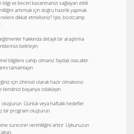
 bilgi ve beceri kazanmanızı sağlayan etkili
iliğini artırmak için doğru hazırlık yapmak
nelere dikkat etmelisiniz? İşte, bootcamp
:
 eğitmenler hakkında detaylı bir araştırma
lerinizi belirleyin.
mel bilgilere sahip olmanız faydalı olacaktır.
larını tamamlayın.
iniz için zihinsel olarak hazır olmalısınız.
e kendinizi başarıya odaklayın.
n oluşturun. Günlük veya haftalık hedefler
niz bir program oluşturun.
nme sürecinin verimliliğini artırır. Uykunuzun
alışın.