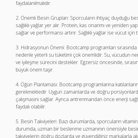
faydalanılmalıdır.
2. Önemli Besin Grupları: Sporcuların ihtiyaç duyduğu bes
sağlıklı yağlar yer alır. Protein, kas onarımı ve yeniden y
sağlar ve performansı artırır. Sağlıklı yağlar ise vücut içi
3. Hidrasyonun Önemi: Bootcamp programları sırasında yo
nedenle yeterli su tüketimi çok önemlidir. Su, vücudun nem
ve iyileşme sürecini destekler. Egzersiz öncesinde, sıra
büyük önem taşır.
4. Öğün Planlaması: Bootcamp programlarına katılanların
gerekmektedir. Uygun zamanlarda ve doğru porsiyonlar
çalışmasını sağlar. Ayrıca antrenmandan önce enerji sağlam
faydalı olabilir.
5. Besin Takviyeleri: Bazı durumlarda, sporcuların vitamin, 
durumda, uzman bir beslenme uzmanının önerisiyle besin t
takviyelerin doğru dozlarda ve güvendiğiniz markalarla al