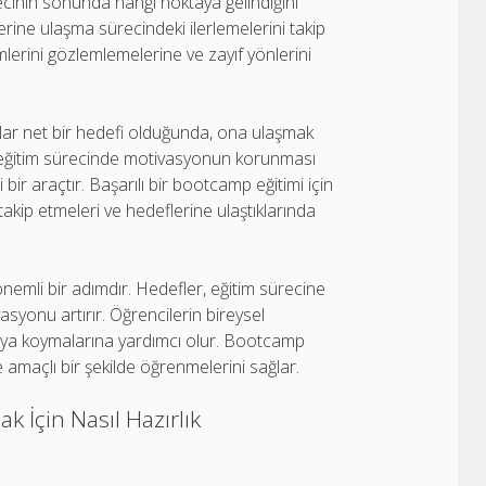
recinin sonunda hangi noktaya gelindiğini
erine ulaşma sürecindeki ilerlemelerini takip
şimlerini gözlemlemelerine ve zayıf yönlerini
lar net bir hedefi olduğunda, ona ulaşmak
ir eğitim sürecinde motivasyonun korunması
bir araçtır. Başarılı bir bootcamp eğitimi için
takip etmeleri ve hedeflerine ulaştıklarında
emli bir adımdır. Hedefler, eğitim sürecine
asyonu artırır. Öğrencilerin bireysel
ortaya koymalarına yardımcı olur. Bootcamp
e amaçlı bir şekilde öğrenmelerini sağlar.
k İçin Nasıl Hazırlık