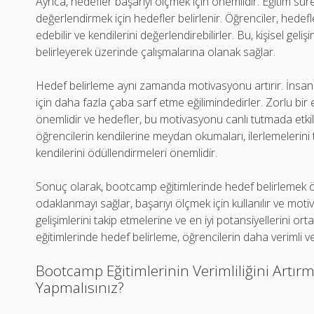
Ayrıca, hedefler başarıyı ölçmek için önemlidir. Eğitim sü
değerlendirmek için hedefler belirlenir. Öğrenciler, hedefl
edebilir ve kendilerini değerlendirebilirler. Bu, kişisel geli
belirleyerek üzerinde çalışmalarına olanak sağlar.
Hedef belirleme aynı zamanda motivasyonu artırır. İnsan
için daha fazla çaba sarf etme eğilimindedirler. Zorlu b
önemlidir ve hedefler, bu motivasyonu canlı tutmada etkili 
öğrencilerin kendilerine meydan okumaları, ilerlemelerini 
kendilerini ödüllendirmeleri önemlidir.
Sonuç olarak, bootcamp eğitimlerinde hedef belirlemek ön
odaklanmayı sağlar, başarıyı ölçmek için kullanılır ve motiv
gelişimlerini takip etmelerine ve en iyi potansiyellerini 
eğitimlerinde hedef belirleme, öğrencilerin daha verimli v
Bootcamp Eğitimlerinin Verimliliğini Artırma
Yapmalısınız?