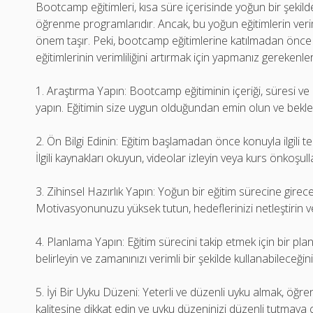
Bootcamp eğitimleri, kısa süre içerisinde yoğun bir şekilde
öğrenme programlarıdır. Ancak, bu yoğun eğitimlerin veriml
önem taşır. Peki, bootcamp eğitimlerine katılmadan önce 
eğitimlerinin verimliliğini artırmak için yapmanız gerekenler
1. Araştırma Yapın: Bootcamp eğitiminin içeriği, süresi ve
yapın. Eğitimin size uygun olduğundan emin olun ve beklenti
2. Ön Bilgi Edinin: Eğitim başlamadan önce konuyla ilgili te
İlgili kaynakları okuyun, videolar izleyin veya kurs önkoşul
3. Zihinsel Hazırlık Yapın: Yoğun bir eğitim sürecine gireceğ
Motivasyonunuzu yüksek tutun, hedeflerinizi netleştirin v
4. Planlama Yapın: Eğitim sürecini takip etmek için bir pla
belirleyin ve zamanınızı verimli bir şekilde kullanabileceği
5. İyi Bir Uyku Düzeni: Yeterli ve düzenli uyku almak, öğre
kalitesine dikkat edin ve uyku düzeninizi düzenli tutmaya ç