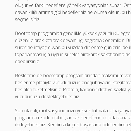
oluşur ve farklı hedeflere yönelik varyasyonlar sunar. Ör
dayanıklılığı artırma gibi hedefleriniz ne olursa olsun, b
seçmelisiniz.
Bootcamp programları genellikle yüksek yoğunluklu egzers
düzenli olarak katılarak devamlılığı sağlamak önemlidir. B
sürecine ihtiyaç duyar, bu yüzden dinlenme günlerini de
toparlanması için uygun süreler bırakarak sakatlanma riski
edebilirsiniz.
Beslenme de bootcamp programlarından maksimum verim a
beslenme planıyla vücudunuzun enerji ihtiyacını karşılam
besinleri tüketmelisiniz. Protein, karbonhidrat ve sağlıklı 
vücudunuzu destekleyebilirsiniz.
Son olarak, motivasyonunuzu yüksek tutmak da başarıya 
programları zorlu olabilir, ancak hedeflerinize odaklanar
ilerleyebilirsiniz. Kendinizi küçük başarılarla ödüllendirerek