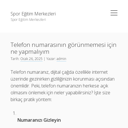
menüyü
Spor Eğitim Merkezleri
aç
Spor Eğitim Merkezleri
Yan
Ara
Menü
Liste
Ara
Telefon numarasının görünmemesi için
Sayfa Listesi
ne yapmalıyım
Şifresiz Instagram Beğeni Arttırma
Liste
Tarih:
Ocak 26, 2025
| Yazar:
admin
Tiktok Yorum Yükleme Bedava
Sayfa Listesi
Telefon numaranız, dijital çağda özellikle internet
Şifresiz Instagram Beğeni Arttırma
üzerinde gezinirken gizliliğinizin korunması açısından
önemlidir. Peki, telefon numaranızın herkese açık
Tiktok Yorum Yükleme Bedava
olmasını önlemek için neler yapabilirsiniz? İşte size
birkaç pratik yöntem:
Numaranızı Gizleyin