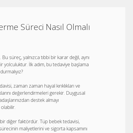
rme Süreci Nasıl Olmalı
r. Bu süreç, yalnızca tıbbi bir karar değil, aynı
r yolculuktur. İlk adım, bu tedaviye başlama
ndurmalıyız?
avisi, zaman zaman hayal kırıklıkları ve
ıklarını değerlendirmeleri gerekir. Duygusal
kadaşlarınızdan destek almayı
olabilir.
r diğer faktördür. Tüp bebek tedavisi,
 sürecinin maliyetlerini ve sigorta kapsamını