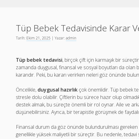
Tüp Bebek Tedavisinde Karar Ve
Tarih:
Ekim 21, 2025
| Yazar:
admin
Tüp bebek tedavisi
, birçok çift için karmaşık bir süreçti
zamanda duygusal, finansal ve sosyal boyutları da olan bi
kararıdır. Peki, bu kararı verirken neleri göz önünde bulu
Öncelikle,
duygusal hazırlık
çok önemlidir. Tüp bebek ted
stresle dolu olabilir. Çiftlerin bu sürece hazır olup olmad
destek almak, bu süreçte önemli bir rol oynar. Aile ve ar
düşünebilirsiniz. Ayrıca, bir terapistle görüşmek de faydalı 
Finansal durum da göz önünde bulundurulması gereken bi
genellikle yüksek maliyetli bir süreçtir. Bu nedenle, tedavi