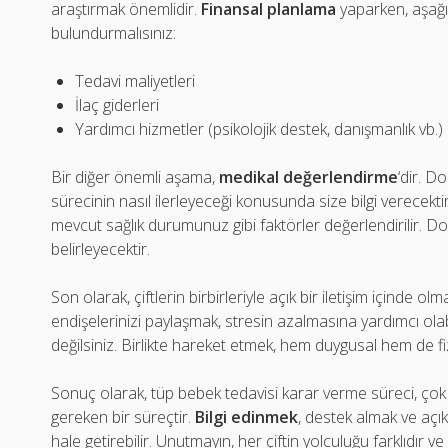
araştırmak önemlidir.
Finansal planlama
yaparken, aşağı
bulundurmalısınız:
Tedavi maliyetleri
İlaç giderleri
Yardımcı hizmetler (psikolojik destek, danışmanlık vb.)
Bir diğer önemli aşama,
medikal değerlendirme
‘dir. D
sürecinin nasıl ilerleyeceği konusunda size bilgi verecekti
mevcut sağlık durumunuz gibi faktörler değerlendirilir. D
belirleyecektir.
Son olarak, çiftlerin birbirleriyle açık bir iletişim içinde ol
endişelerinizi paylaşmak, stresin azalmasına yardımcı olab
değilsiniz. Birlikte hareket etmek, hem duygusal hem de fi
Sonuç olarak, tüp bebek tedavisi karar verme süreci, çok 
gereken bir süreçtir.
Bilgi edinmek
, destek almak ve açık
hale getirebilir. Unutmayın, her çiftin yolculuğu farklıdır v