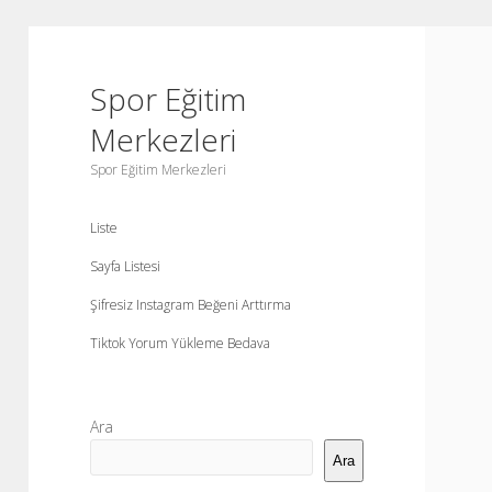
Spor Eğitim
Merkezleri
Spor Eğitim Merkezleri
Liste
Sayfa Listesi
Şifresiz Instagram Beğeni Arttırma
Tiktok Yorum Yükleme Bedava
Yan
Ara
Menü
Ara