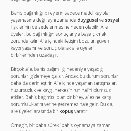
Bahis bağımlılığı, bireylerin sadece maddi kayıplar
yaşamasına değil, aynı zamanda
duygusal
ve
sosyal
ilişkilerinin de zedelenmesine neden olabilir. Aile
üyeleri, bu bağımlılığın sonuçlarıyla başa çıkmak
zorunda kalır. Aile içindeki iletişim bozulur, güven
kaybı yaşanır ve sonuç olarak aile üyeleri
birbirlerinden uzaklaşır.
Birçok aile, bahis bağımlılığı nedeniyle yaşadığı
sorunları gizlemeye çalışır. Ancak, bu durum sorunları
daha da derinleştirir. Aile içinde yaşanan tartışmalar,
huzursuzluk ve kaygı, herkesin ruh halini olumsuz
etkiler. Bahis bağımlısı olan bir birey, ailesine karşı
sorumluluklarını yerine getiremez hale gelir. Bu da,
aile üyeleri arasında bir
kopuş
yaratır.
Örneğin, bir baba sürekli bahis oynamaya zaman