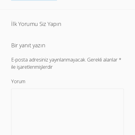
İlk Yorumu Siz Yapın
Bir yanıt yazın
E-posta adresiniz yayınlanmayacak.
Gerekli alanlar
*
ile işaretlenmişlerdir
Yorum