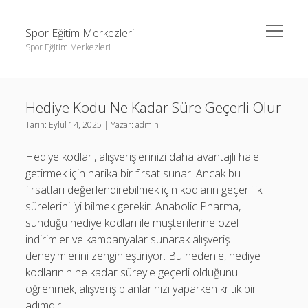
menüyü
Spor Eğitim Merkezleri
aç
Spor Eğitim Merkezleri
Yan
Ara
Menü
Liste
Ara
Hediye Kodu Ne Kadar Süre Geçerli Olur
Sayfa Listesi
Tarih:
Eylül 14, 2025
| Yazar:
admin
Şifresiz Instagram Beğeni Arttırma
Liste
Hediye kodları, alışverişlerinizi daha avantajlı hale
Tiktok Yorum Yükleme Bedava
Sayfa Listesi
getirmek için harika bir fırsat sunar. Ancak bu
Şifresiz Instagram Beğeni Arttırma
fırsatları değerlendirebilmek için kodların geçerlilik
sürelerini iyi bilmek gerekir. Anabolic Pharma,
Tiktok Yorum Yükleme Bedava
sunduğu hediye kodları ile müşterilerine özel
indirimler ve kampanyalar sunarak alışveriş
deneyimlerini zenginleştiriyor. Bu nedenle, hediye
kodlarının ne kadar süreyle geçerli olduğunu
öğrenmek, alışveriş planlarınızı yaparken kritik bir
adımdır.