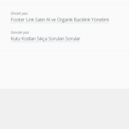
Önceki yazı
Footer Link Satın Al ve Organik Backlink Yönetimi
Sonraki yazı
Kutu Kodları Sıkça Sorulan Sorular
Cele Theme
by Compete Themes.