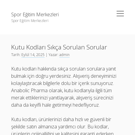
menüyü
Spor Eğitim Merkezleri
aç
Spor Eğitim Merkezleri
Yan
Ara
Menü
Liste
Ara
Kutu Kodları Sıkça Sorulan Sorular
Sayfa Listesi
Tarih:
Eylül 14, 2025
| Yazar:
admin
Şifresiz Instagram Beğeni Arttırma
Liste
Kutu kodları hakkında sıkça sorulan sorulara yanıt
Tiktok Yorum Yükleme Bedava
Sayfa Listesi
bulmak için doğru yerdesiniz. Alışveriş deneyiminizi
Şifresiz Instagram Beğeni Arttırma
kolaylaştıracak bilgilerle dolu bir içerik sunuyoruz.
Anabolic Pharma olarak, kutu kodlarıyla ilgili tüm
Tiktok Yorum Yükleme Bedava
merak ettiklerinizi yanıtlayarak, alışveriş sürecinizi
daha da keyifli hale getirmeyi hedefliyoruz.
Kutu kodları, ürünlerinizi daha hızlı ve güvenli bir
şekilde satın almanıza yardımcı olur. Bu kodlar,
ürünlerin orijinalliğini ve kalitesini garanti ederken,