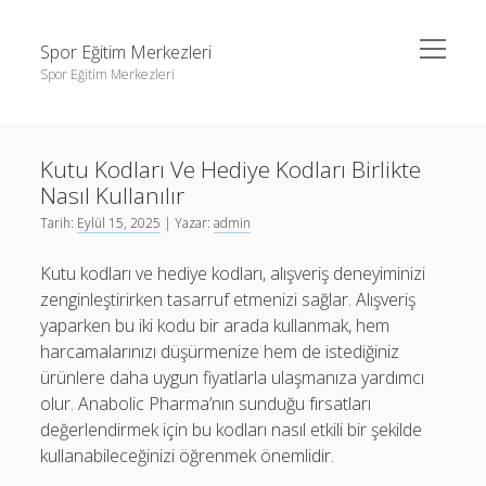
menüyü
Spor Eğitim Merkezleri
aç
Spor Eğitim Merkezleri
Yan
Ara
Menü
Liste
Ara
Kutu Kodları Ve Hediye Kodları Birlikte
Sayfa Listesi
Nasıl Kullanılır
Şifresiz Instagram Beğeni Arttırma
Liste
Tarih:
Eylül 15, 2025
| Yazar:
admin
Tiktok Yorum Yükleme Bedava
Sayfa Listesi
Kutu kodları ve hediye kodları, alışveriş deneyiminizi
Şifresiz Instagram Beğeni Arttırma
zenginleştirirken tasarruf etmenizi sağlar. Alışveriş
yaparken bu iki kodu bir arada kullanmak, hem
Tiktok Yorum Yükleme Bedava
harcamalarınızı düşürmenize hem de istediğiniz
ürünlere daha uygun fiyatlarla ulaşmanıza yardımcı
olur. Anabolic Pharma’nın sunduğu fırsatları
değerlendirmek için bu kodları nasıl etkili bir şekilde
kullanabileceğinizi öğrenmek önemlidir.