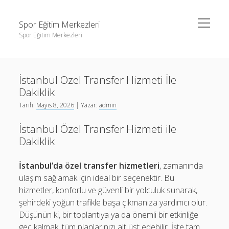
menüyü
Spor Eğitim Merkezleri
aç
Spor Eğitim Merkezleri
Yan
Ara
Menü
Liste
Ara
İstanbul Ozel Transfer Hizmeti İle
Sayfa Listesi
Dakiklik
Şifresiz Instagram Beğeni Arttırma
Liste
Tarih:
Mayıs 8, 2026
| Yazar:
admin
Tiktok Yorum Yükleme Bedava
Sayfa Listesi
İstanbul Özel Transfer Hizmeti ile
Şifresiz Instagram Beğeni Arttırma
Dakiklik
Tiktok Yorum Yükleme Bedava
İstanbul’da özel transfer hizmetleri
, zamanında
ulaşım sağlamak için ideal bir seçenektir. Bu
hizmetler, konforlu ve güvenli bir yolculuk sunarak,
şehirdeki yoğun trafikle başa çıkmanıza yardımcı olur.
Düşünün ki, bir toplantıya ya da önemli bir etkinliğe
geç kalmak, tüm planlarınızı alt üst edebilir. İşte tam