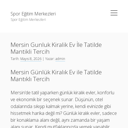
menüyü
Spor Eğitim Merkezleri
aç
Spor Eğitim Merkezleri
Yan
Ara
Menü
Liste
Ara
Mersin Gunluk Kiralik Ev İle Tatilde
Sayfa Listesi
Mantikli Tercih
Şifresiz Instagram Beğeni Arttırma
Liste
Tarih:
Mayıs 8, 2026
| Yazar:
admin
Tiktok Yorum Yükleme Bedava
Sayfa Listesi
Mersin Günlük Kiralık Ev ile Tatilde
Şifresiz Instagram Beğeni Arttırma
Mantıklı Tercih
Tiktok Yorum Yükleme Bedava
Mersin’de tatil yaparken günlük kiralık evler, konforlu
ve ekonomik bir seçenek sunar. Düşünün, otel
odalarında sıkışıp kalmak yerine, kendi evinizde gibi
hissetmek harika değil mi? Günlük kiralık evler, sadece
bir konaklama alanı değil, aynı zamanda bir yaşam
alanı sunar. Kendi mutfaklarınızda yemek yapabilir,