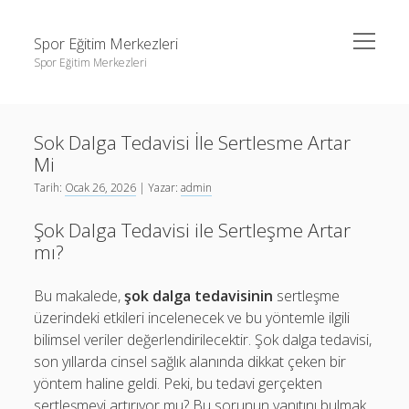
menüyü
Spor Eğitim Merkezleri
aç
Spor Eğitim Merkezleri
Yan
Ara
Menü
Liste
Ara
Sok Dalga Tedavisi İle Sertlesme Artar
Sayfa Listesi
Mi
Şifresiz Instagram Beğeni Arttırma
Liste
Tarih:
Ocak 26, 2026
| Yazar:
admin
Tiktok Yorum Yükleme Bedava
Sayfa Listesi
Şok Dalga Tedavisi ile Sertleşme Artar
Şifresiz Instagram Beğeni Arttırma
mı?
Tiktok Yorum Yükleme Bedava
Bu makalede,
şok dalga tedavisinin
sertleşme
üzerindeki etkileri incelenecek ve bu yöntemle ilgili
bilimsel veriler değerlendirilecektir. Şok dalga tedavisi,
son yıllarda cinsel sağlık alanında dikkat çeken bir
yöntem haline geldi. Peki, bu tedavi gerçekten
sertleşmeyi artırıyor mu? Bu sorunun yanıtını bulmak