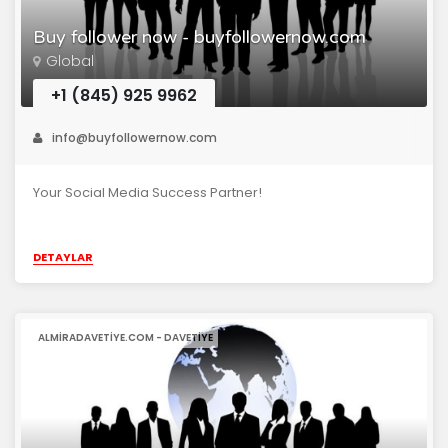
Buy follower now - buyfollowernow.com
Global
+1 (845) 925 9962
info@buyfollowernow.com
Your Social Media Success Partner!
DETAYLAR
ALMIRADAVETIYE.COM - DAVETIYE