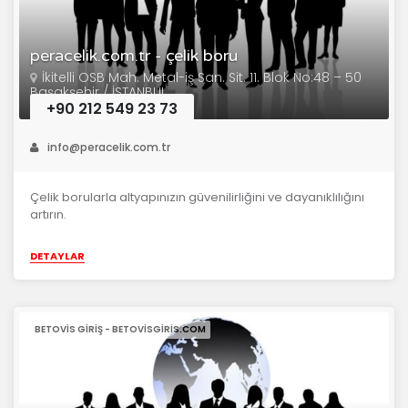
peracelik.com.tr - çelik boru
İkitelli OSB Mah. Metal-iş San. Sit. 11. Blok No:48 – 50
Başakşehir / İSTANBUL
+90 212 549 23 73
info@peracelik.com.tr
Çelik borularla altyapınızın güvenilirliğini ve dayanıklılığını
artırın.
DETAYLAR
BETOVIS GIRIŞ - BETOVISGIRIS.COM