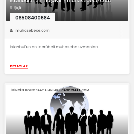
istanbul mali müşavir - muhasebece.com
Şişli
08508400684
muhasebece.com
İstanbul’un en tecrübeli muhasebe uzmanları.
DETAYLAR
IKINCI EL ROLEX SAAT ALANLAR - CADDESAAT.COM