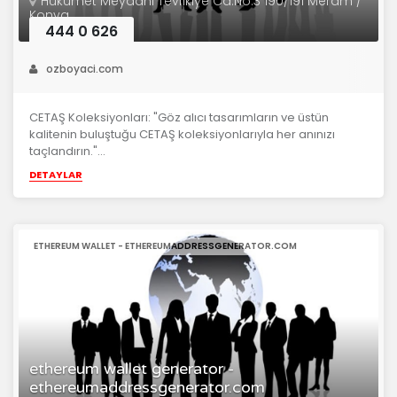
Hükümet Meydanı Tevfikiye Cd.No:3 190/191 Meram /
Konya
444 0 626
ozboyaci.com
CETAŞ Koleksiyonları: "Göz alıcı tasarımların ve üstün
kalitenin buluştuğu CETAŞ koleksiyonlarıyla her anınızı
taçlandırın."...
DETAYLAR
ETHEREUM WALLET - ETHEREUMADDRESSGENERATOR.COM
ethereum wallet generator -
ethereumaddressgenerator.com