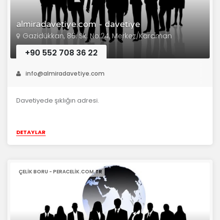
almiradavetiye.com - davetiye
Gazidükkan, 86. Sk. No:24, Merkez/Karaman
+90 552 708 36 22
info@almiradavetiye.com
Davetiyede şıklığın adresi.
DETAYLAR
ÇELIK BORU - PERACELIK.COM.TR