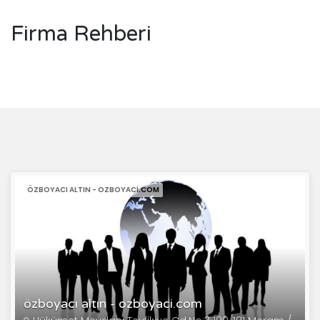
Firma Rehberi
ÖZBOYACI ALTIN - OZBOYACI.COM
özboyacı altın - ozboyaci.com