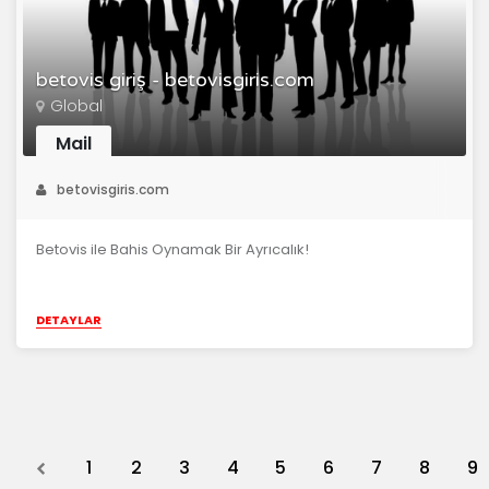
betovis giriş - betovisgiris.com
Global
Mail
betovisgiris.com
Betovis ile Bahis Oynamak Bir Ayrıcalık!
DETAYLAR
Previous
1
2
3
4
5
6
7
8
9