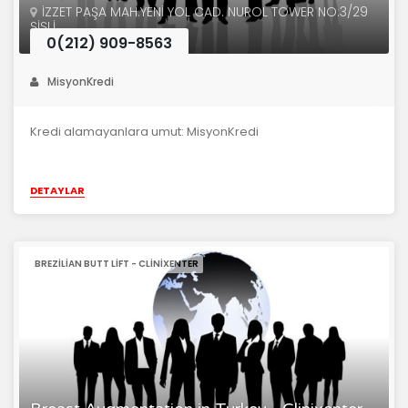
İZZET PAŞA MAH.YENİ YOL CAD. NUROL TOWER NO:3/29
ŞİŞLİ
0(212) 909-8563
MisyonKredi
Kredi alamayanlara umut: MisyonKredi
DETAYLAR
BREZILIAN BUTT LIFT - CLINIXENTER