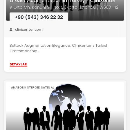
Breast Augmentation in Turkey - Clinixenter
Orta Mh. Kanuni Sk. No: 5 (Kartal, İstanbul) W663+42
+90 (543) 346 22 32
clinixenter.com
Buttock Augmentation Elegance: Clinixenter's Turkish
Craftsmanship.
DETAYLAR
ANABOLIK STEROID SATIN AL