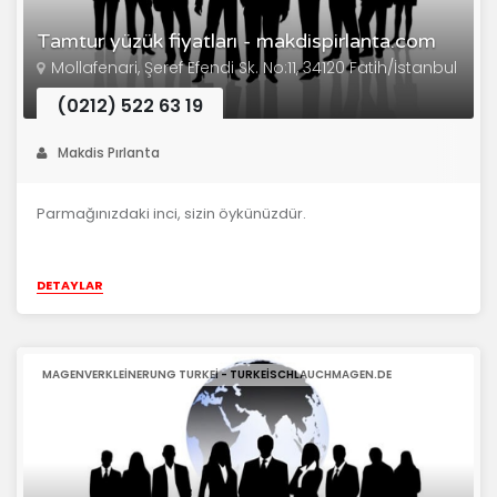
Tamtur yüzük fiyatları - makdispirlanta.com
Mollafenari, Şeref Efendi Sk. No:11, 34120 Fatih/İstanbul
(0212) 522 63 19
Makdis Pırlanta
Parmağınızdaki inci, sizin öykünüzdür.
DETAYLAR
MAGENVERKLEINERUNG TURKEI - TURKEISCHLAUCHMAGEN.DE