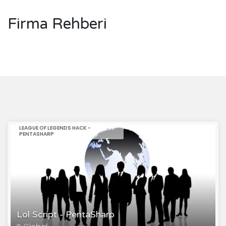
Firma Rehberi
LEAGUE OF LEGENDS HACK -
PENTASHARP
Lol Script - PentaSharp