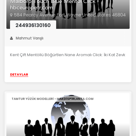
Malboro Touch Blue Mentöl Click -
hbceuropetr.com
584 Pearcy Avenue Fort Wayne United States 46804
244936130160
Mahmut Varışlı
Kent Çift Mentöllü Böğürtlen Nane Aromalı Click: İki Kat Zevk
DETAYLAR
TAMTUR YÜZÜK MODELLERI - MAKDISPIRLANTA.COM