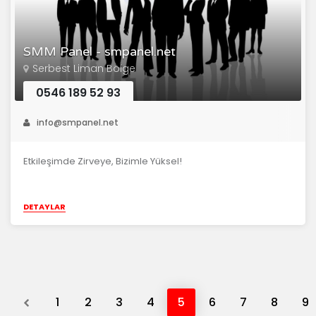
SMM Panel - smpanel.net
Serbest Liman Bölge
0546 189 52 93
info@smpanel.net
Etkileşimde Zirveye, Bizimle Yüksel!
DETAYLAR
Previous
1
2
3
4
5
6
7
8
9