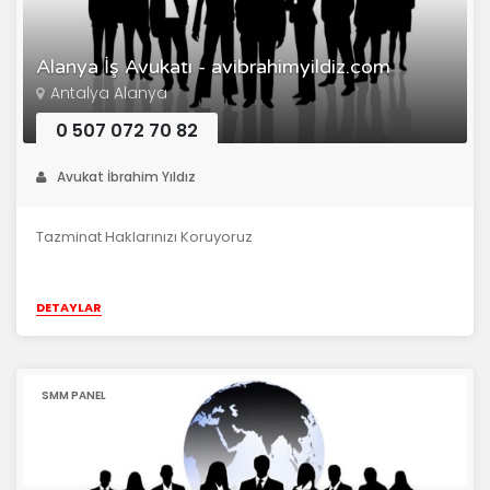
Alanya İş Avukatı - avibrahimyildiz.com
Antalya Alanya
0 507 072 70 82
Avukat İbrahim Yıldız
Tazminat Haklarınızı Koruyoruz
DETAYLAR
SMM PANEL